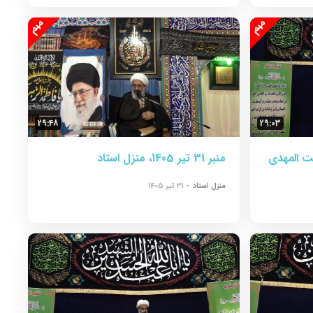
29:48
29:03
سجد حجت المهدی
منبر 31 تیر 1405، منزل استاد
منزل استاد
- 31 تیر 1405