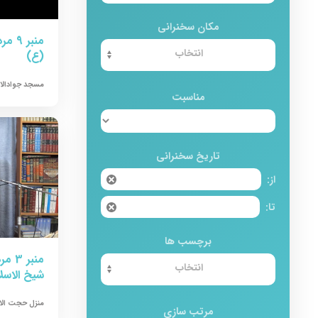
مکان سخنرانی
(ع)
مسجد جوادالا
مناسبت
تاریخ سخنرانی
از:
تا:
برچسب ها
شیخ الاسل
منزل حجت الاس
مرتب سازی