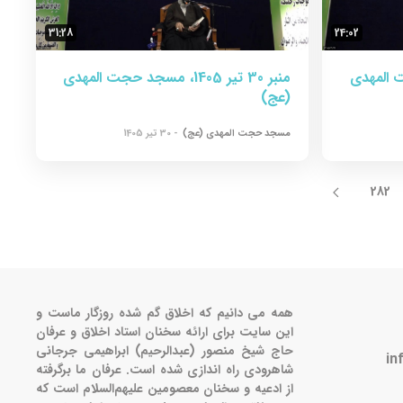
31:28
24:02
جد حجت المهدی
منبر 30 تیر 1405، مسجد حجت المهدی
(عج)
مسجد حجت المهدی (عج)
- 30 تیر 1405
282
همه می دانیم که اخلاق گم شده روزگار ماست و
این سایت برای ارائه سخنان استاد اخلاق و عرفان
حاج شیخ منصور (عبدالرحیم) ابراهیمی جرجانی
in
شاهرودی راه اندازی شده است. عرفان ما برگرفته
از ادعیه و سخنان معصومین علیهم‌السلام است که