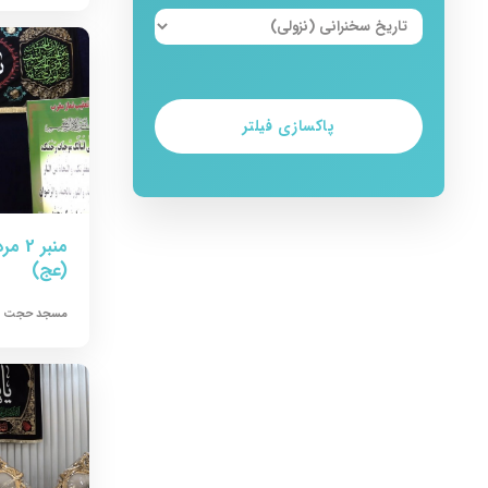
پاکسازی فیلتر
(عج)
مسجد حجت ال