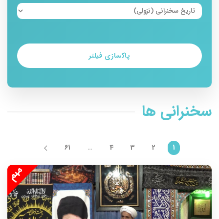
پاکسازی فیلتر
سخنرانی ها
61
…
4
3
2
1